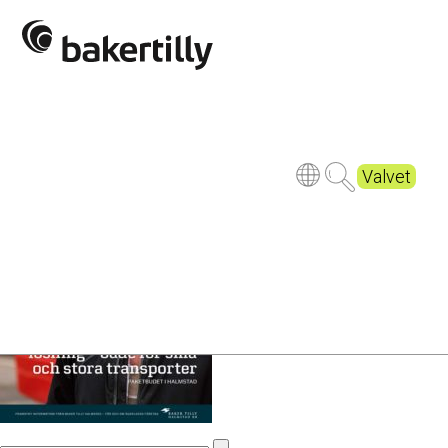
BKT_Runt
Hörnet_NR10_interaktiv
Valvet