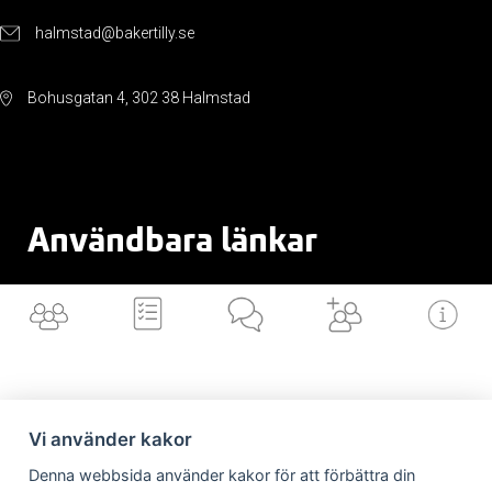
halmstad@bakertilly.se
Bohusgatan 4, 302 38 Halmstad
Användbara länkar
Cookiepolicy
Integritetspolicy
Valvet
Vi använder kakor
Denna webbsida använder kakor för att förbättra din
Vilka är vi
Vad gör vi
Nyheter från
Är/vill bli kund
Länkar till dig