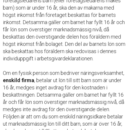
företagsledarens barn (eller företagsledarens makes
barn) som är under 16 år, ska den av makarna med
högst inkomst från företaget beskattas för barnets
inkomst. Detsamma gäller om barnet har fyllt 16 år och
får lön som överstiger marknadsmässig nivå, då
beskattas den överstigande delen hos föräldern med
högst inkomst från bolaget. Den del av barnets lön som
ska beskattas hos föräldern ska redovisas i dennes
individuppgift i arbetsgivardeklarationen.
Om en fysisk person som bedriver näringsverksamhet,
enskild firma
, betalar ut lön till sitt barn som är under
16 år, medges inget avdrag för den kostnaden i
beskattningen. Detsamma gäller om barnet har fyllt 16
år och får lön som överstiger marknadsmässig nivå, då
medges inte avdrag för den överstigande delen.
Följden är att om du som enskild näringsidkare betalar
ut marknadsmässig lön till ditt barn, som är över 16 år,