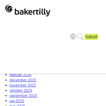
Ska du anställa ungdomar i sommar?
Sänkta skatter på arbete och pension
Tillfälligt sänkta arbetsgivaravgifter för unga
Arbetsprövning vid sjukskrivning
Betala kvarskatten i tid och undvik ränta
Senaste kommentarer
Valvet
Arkiv
juli 2026
mars 2026
februari 2026
december 2025
november 2025
oktober 2025
september 2025
juni 2025