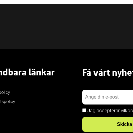
dbara länkar
Få vårt
nyhe
policy
etspolicy
Jag accepterar vilkor
Skicka