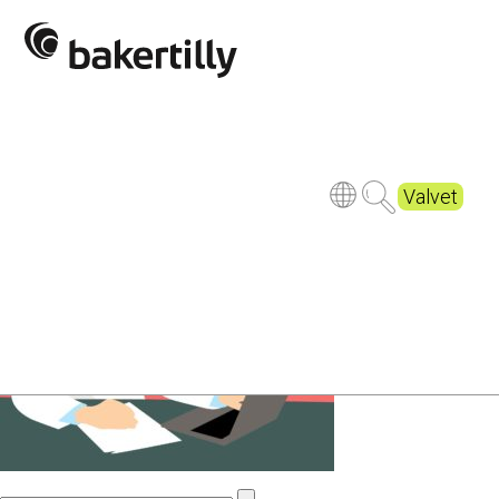
doctor-3212067_1920
Publicerad
8 years ago
Valvet