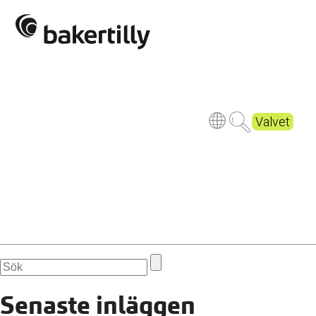
_8009485 pp_pp
Publicerad
5 years ago
Valvet
Senaste inläggen