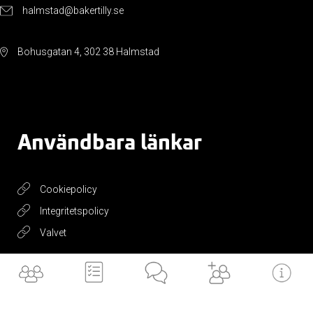
halmstad@bakertilly.se
Bohusgatan 4, 302 38 Halmstad
Användbara länkar
Cookiepolicy
Integritetspolicy
Valvet
Få vårt
nyhetsbrev