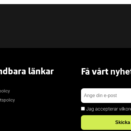
dbara länkar
Få vårt
nyhe
policy
etspolicy
Jag accepterar vilkor
Skicka