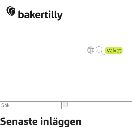
table-2254656_1920
Publicerad
9 years ago
Valvet
Senaste inläggen