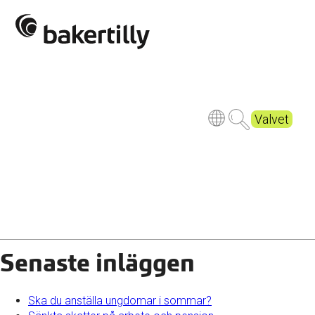
Gallerbild 3
Valvet
Senaste inläggen
Ska du anställa ungdomar i sommar?