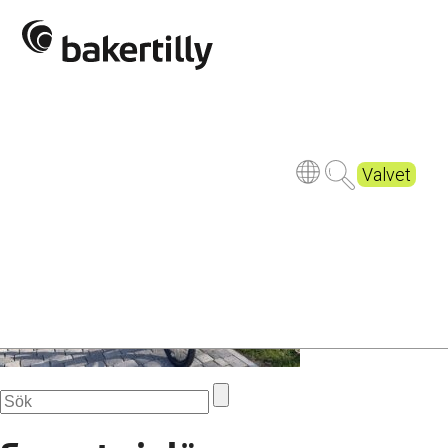
Cykeltur m BTH beskuren
Publicerad
9 months ago
Valvet