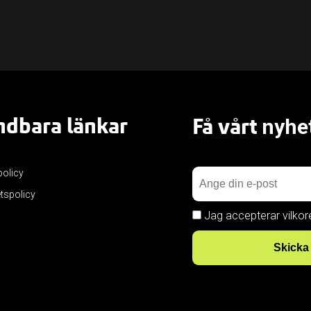
dbara länkar
Få vårt
nyhe
policy
etspolicy
Jag accepterar vilkor
Skicka