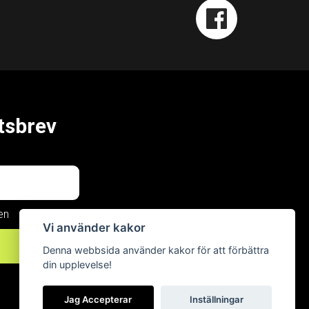
tsbrev
en
Vi använder kakor
Now, for
Denna webbsida använder kakor för att förbättra
din upplevelse!
tomorrow
Jag Accepterar
Inställningar