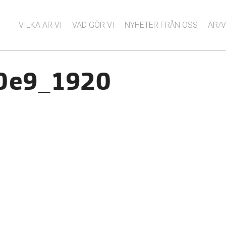
VILKA ÄR VI
VAD GÖR VI
NYHETER FRÅN OSS
ÄR/V
c0e9_1920