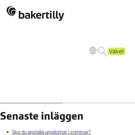
Coding web game at home
Publicerad
2 years ago
Valvet
Senaste inläggen
Ska du anställa ungdomar i sommar?