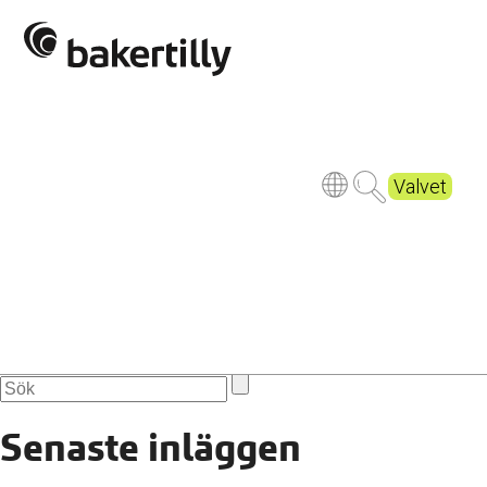
driver-1149997_1920
Publicerad
9 years ago
Valvet
Senaste inläggen