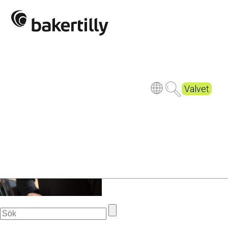
_DSC6943
Valvet