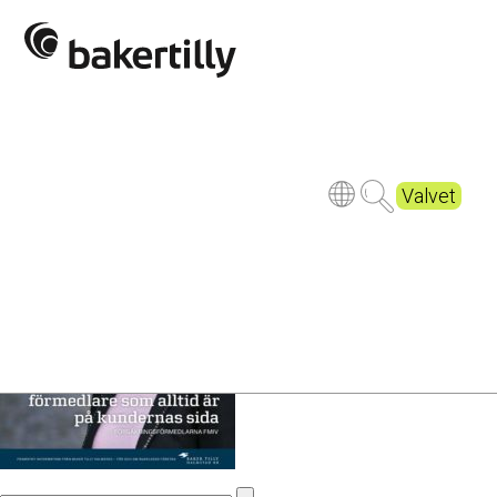
RuntHörnet
nummer12_2018_web
Valvet