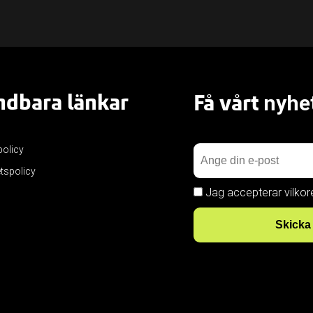
dbara länkar
Få vårt
nyhe
policy
etspolicy
Jag accepterar vilkor
Skicka