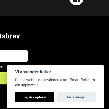
tsbrev
en
Vi använder kakor
Now, for
Denna webbsida använder kakor för att förbättra
din upplevelse!
tomorrow
Jag Accepterar
Inställningar