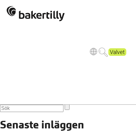
benches-gca44b1036_1920
Publicerad
5 years ago
Valvet
Senaste inläggen