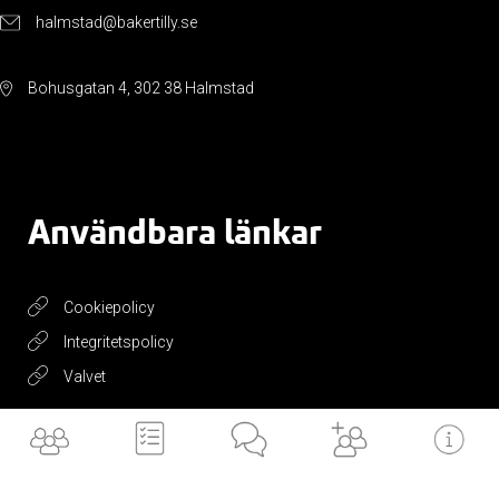
halmstad@bakertilly.se
Bohusgatan 4, 302 38 Halmstad
Användbara länkar
Cookiepolicy
Integritetspolicy
Valvet
Få vårt
nyhetsbrev