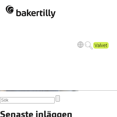
_DSC6561beskuren
Publicerad
9 years ago
Valvet
Senaste inläggen