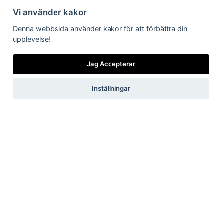
Vi använder kakor
Få vårt
nyhetsbrev
Denna webbsida använder kakor för att förbättra din
upplevelse!
Vilka är vi
Vad gör vi
Nyheter från
Är/vill bli kund
Länkar till dig
oss
Jag Accepterar
Jag accepterar vilkoren
Inställningar
Skicka
Now, for tomorrow