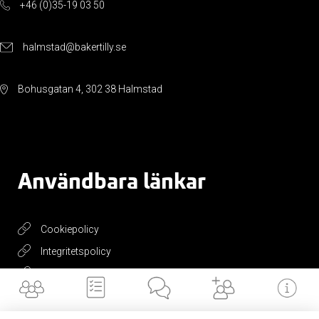
+46 (0)35-19 03 50
halmstad@bakertilly.se
Bohusgatan 4, 302 38 Halmstad
Användbara länkar
Cookiepolicy
Integritetspolicy
Valvet