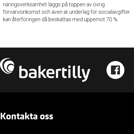
näringsverksamhet läggs på toppen av övrig
förvärvsinkomst och även är underlag för socialavgifter
kan återföringen då beskattas med uppemot 70 %.
Kontakta oss