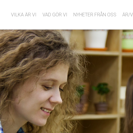
VILKA ÄR VI
VAD GÖR VI
NYHETER FRÅN OSS
ÄR/V