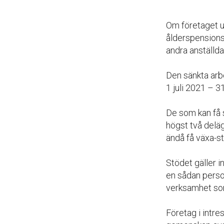
Om företaget up
ålderspensionsa
andra anställda
Den sänkta arb
1 juli 2021 – 3
De som kan få 
högst två deläg
ändå få växa-s
Stödet gäller i
en sådan person
verksamhet som
Företag i intr