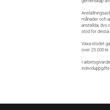
gemenskap avse
Anställningsav
månader och ar
anställda, dvs 
stöd för dessa.
Växa-stödet gäl
över 25 000 kr 
I arbetsgivarde
individuppgifte