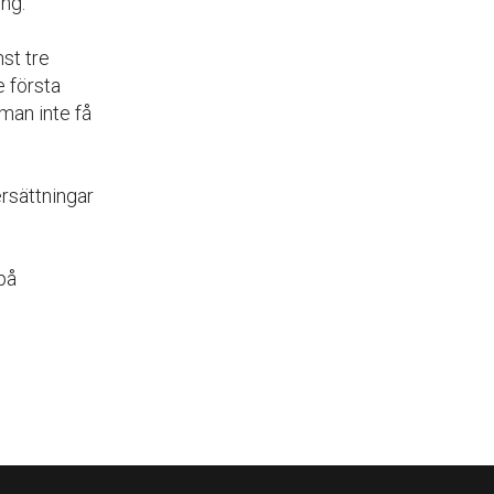
ng.
st tre
 första
man inte få
ersättningar
på