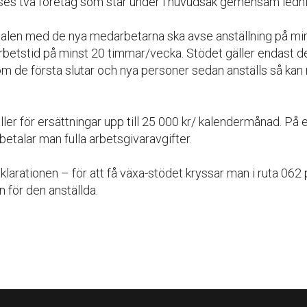
s två företag som står under i huvudsak gemensam ledni
talen med de nya medarbetarna ska avse anställning på min
betstid på minst 20 timmar/vecka. Stödet gäller endast de
om de första slutar och nya personer sedan anställs så kan 
ler för ersättningar upp till 25 000 kr/ kalendermånad. På 
betalar man fulla arbetsgivaravgifter.
klarationen – för att få växa-stödet kryssar man i ruta 062 
n för den anställda.