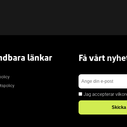
dbara länkar
Få vårt
nyhe
policy
etspolicy
Jag accepterar vilkor
Skicka