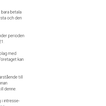
r bara betala
örsta och den
under perioden
21.
bolag med
 företaget kan
ärstående till
annan
ll denne.
i intresse­