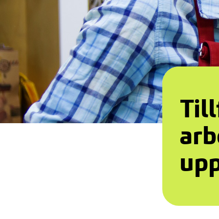
Til
arb
upp