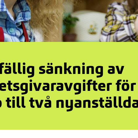
lfällig sänkning av
etsgivaravgifter för
 till två nyanställd