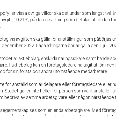
pfyller vissa övriga villkor ska det under som längst två å
vgift, 10,21%, på den ersättning som betalas ut till den f
.
etsgivaravgiften ska gälla för anställningar som påbörjas 
1 december 2022. Lagändringarna börjar gälla den 1 juli 20
stödet är aktiebolag, enskilda näringsidkare samt handels
are. I aktiebolag kan en företagsledare ha tagit ut lön men
töd för sin första och andra utomstående medarbetare.
nte för anställd som är delägare eller företagsledare eller n
. Stödet gäller inte heller för person som varit anställd i 
 bedrivs av samma arbetsgivare eller någon närstående ti
essegemenskap ses som en enda arbetsgivare. Med företag 