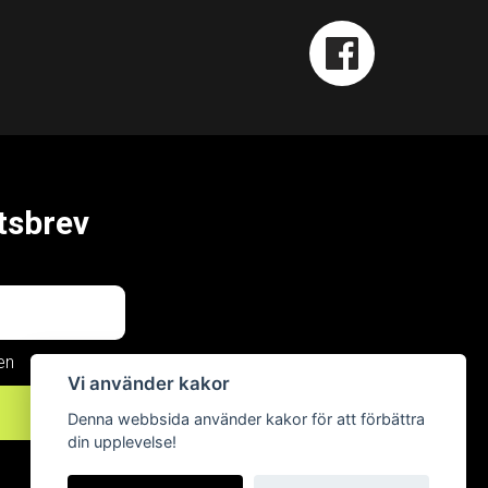
tsbrev
en
Vi använder kakor
Now, for
Denna webbsida använder kakor för att förbättra
din upplevelse!
tomorrow