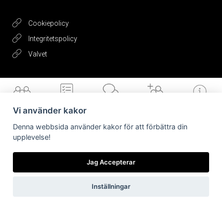
Cookiepolicy
Integritetspolicy
Valvet
Få vårt
nyhetsbrev
Vi använder kakor
Denna webbsida använder kakor för att förbättra din
upplevelse!
Vilka är vi
Vad gör vi
Nyheter från
Är/vill bli kund
Länkar till dig
oss
Jag Accepterar
Jag accepterar vilkoren
Inställningar
Skicka