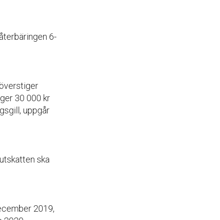
eåterbäringen 6-
 överstiger
iger 30 000 kr
gsgill, uppgår
lutskatten ska
december 2019,