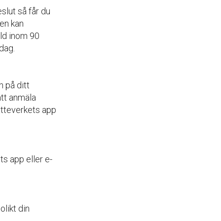
slut så får du
gen kan
ald inom 90
dag.
n på ditt
att anmäla
katteverkets app
ts app eller e-
olikt din