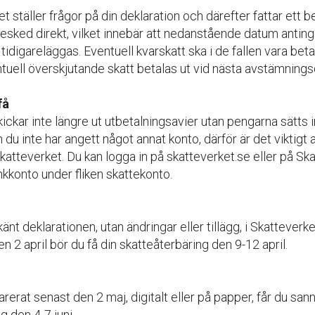
 ställer frågor på din deklaration och därefter fattar ett be
besked direkt, vilket innebär att nedanstående datum antin
r tidigareläggas. Eventuell kvarskatt ska i de fallen vara bet
tuell överskjutande skatt betalas ut vid nästa avstämnings
få
ickar inte längre ut utbetalningsavier utan pengarna sätts i
du inte har angett något annat konto, därför är det viktigt 
Skatteverket. Du kan logga in på skatteverket.se eller på S
kkonto under fliken skattekonto.
nt deklarationen, utan ändringar eller tillägg, i Skatteverke
en 2 april bör du få din skatteåterbäring den 9-12 april.
rerat senast den 2 maj, digitalt eller på papper, får du sann
g den 4-7 juni.