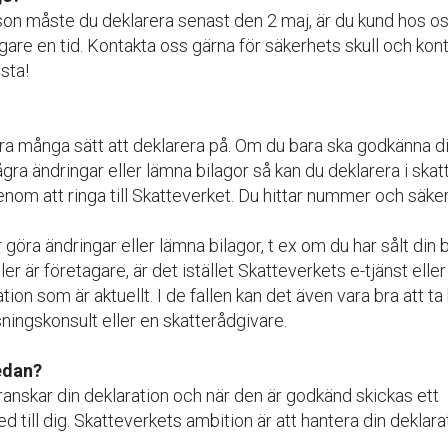
on måste du deklarera senast den 2 maj, är du kund hos os
gare en tid. Kontakta oss gärna för säkerhets skull och kont
sta!
ra många sätt att deklarera på. Om du bara ska godkänna di
ågra ändringar eller lämna bilagor så kan du deklarera i ska
enom att ringa till Skatteverket. Du hittar nummer och säke
öra ändringar eller lämna bilagor, t ex om du har sålt din b
er är företagare, är det istället Skatteverkets e-tjänst eller
ion som är aktuellt. I de fallen kan det även vara bra att ta 
sningskonsult eller en skatterådgivare.
edan?
anskar din deklaration och när den är godkänd skickas ett
d till dig. Skatteverkets ambition är att hantera din deklara