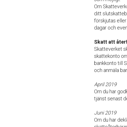
Om Skatteverket
ditt slutskatte
förskjutas elle
dagar och even
Skatt att åter
Skatteverket sk
skattekonto om 
bankkonto till 
och anmäla ban
April 2019
Om du har godkä
tjänst senast d
Juni 2019
Om du har dekla
skatteåterbärin