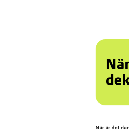
När
dek
När är det da