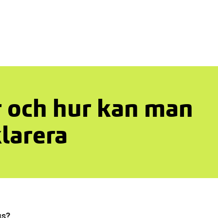
 och hur kan man
larera
gs?