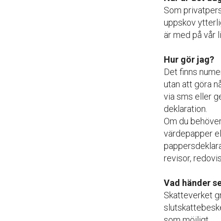
Som privatpers
uppskov ytterli
är med på vår li
Hur gör jag?
Det finns nume
utan att göra n
via sms eller g
deklaration.
Om du behöver g
värdepapper ell
pappersdeklarat
revisor, redovi
Vad händer s
Skatteverket gr
slutskattebeske
som möjligt.