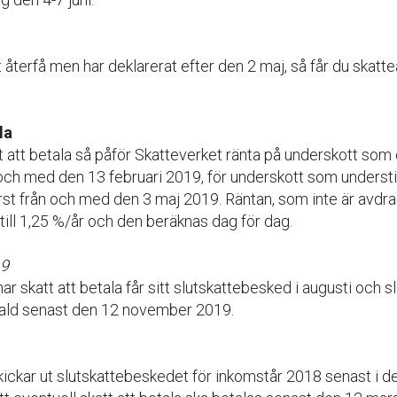
t återfå men har deklarerat efter den 2 maj, så får du skatt
la
t att betala så påför Skatteverket ränta på underskott som
 och med den 13 februari 2019, för underskott som underst
rst från och med den 3 maj 2019. Räntan, som inte är avdra
till 1,25 %/år och den beräknas dag för dag.
19
ar skatt att betala får sitt slutskattebesked i augusti och s
tald senast den 12 november 2019.
kickar ut slutskattebeskedet för inkomstår 2018 senast i 