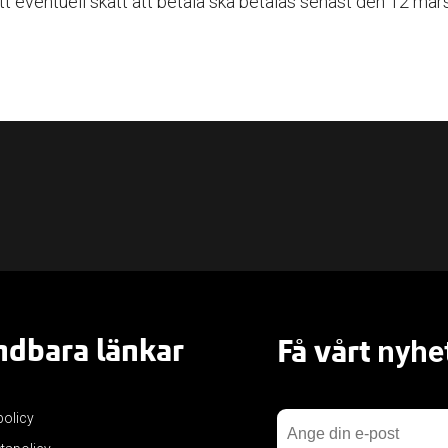
att eventuell skatt att betala ska betalas senast den 12 mar
dbara länkar
Få vårt
nyhe
policy