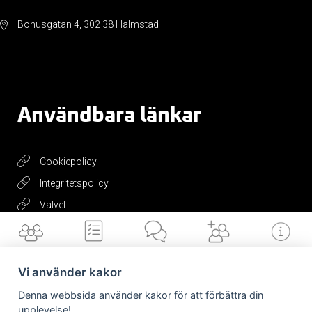
Bohusgatan 4, 302 38 Halmstad
Användbara länkar
Cookiepolicy
Integritetspolicy
Valvet
Få vårt
nyhetsbrev
Vi använder kakor
Denna webbsida använder kakor för att förbättra din
upplevelse!