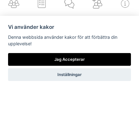
Valvet
Vi använder kakor
Få vårt
nyhetsbrev
Denna webbsida använder kakor för att förbättra din
upplevelse!
Vilka är vi
Vad gör vi
Nyheter från
Är/vill bli kund
Länkar till dig
oss
Jag Accepterar
Jag accepterar vilkoren
Inställningar
Skicka
Now, for tomorrow